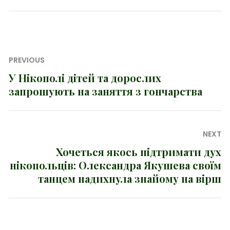
Навігація
PREVIOUS
записів
У Нікополі дітей та дорослих
Previous
запрошують на заняття з гончарства
post:
NEXT
Хочеться якось підтримати дух
Next
нікопольців: Олександра Якушева своїм
post:
танцем надихнула знайому на вірш