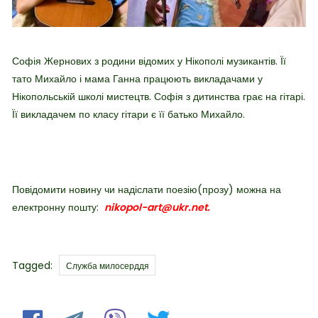
Софія Жернових з родини відомих у Нікополі музикантів. Її
тато Михайло і мама Ганна працюють викладачами у
Нікопольській школі мистецтв. Софія з дитинства грає на гітарі.
Її викладачем по класу гітари є її батько Михайло.
Повідомити новину чи надіслати поезію(прозу) можна на
електронну пошту:
nikopol-art@ukr.net.
Tags
Tagged:
Служба милосерддя