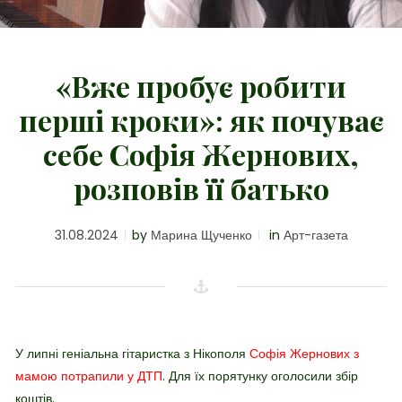
«Вже пробує робити
перші кроки»: як почуває
себе Софія Жернових,
розповів її батько
31.08.2024
by
Марина Щученко
in
Арт-газета
У липні геніальна гітаристка з Нікополя
Софія Жернових з
мамою потрапили у ДТП
. Для їх порятунку оголосили збір
коштів.