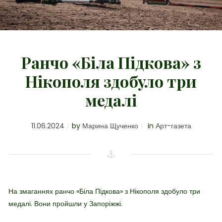
Ранчо «Біла Підкова» з
Нікополя здобуло три
медалі
11.06.2024
by
Марина Щученко
in
Арт-газета
На змаганнях ранчо «Біла Підкова» з Нікополя здобуло три
медалі. Вони пройшли у Запоріжжі.