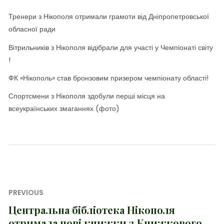
Тренери з Нікополя отримали грамоти від Дніпропетровської
обласної ради
Вітрильників з Нікополя відібрали для участі у Чемпіонаті світу
!
ФК «Нікополь» став бронзовим призером чемпіонату області!
Спортсмени з Нікополя здобули перші місця на
всеукраїнських змаганнях (фото)
Навігація
PREVIOUS
записів
Центральна бібліотека Нікополя
Previous
отримала нові книжки з Книжкового
post: