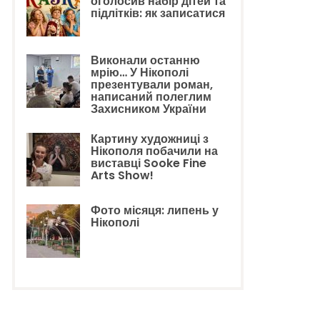
оголосив набір дітей та
підлітків: як записатися
Виконали останню
мрію… У Нікополі
презентували роман,
написаний полеглим
Захисником України
Картину художниці з
Нікополя побачили на
виставці Sooke Fine
Arts Show!
Фото місяця: липень у
Нікополі