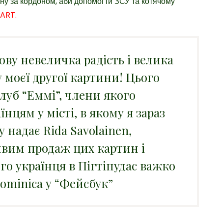
ну за кордоном, аби допомогти ЗСУ та котячому
lART.
ову невеличка радість і велика
 моєї другої картини! Цього
луб “Еммі”, члени якого
цям у місті, в якому я зараз
 надає Rida Savolainen,
ивим продаж цих картин і
го українця в Пігтіпудас важко
ominica у “Фейсбук”