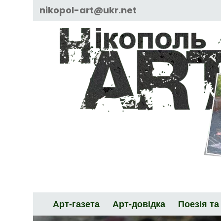
Skip
nikopol-art@ukr.net
to
content
Арт-газета
Арт-довідка
Поезія та