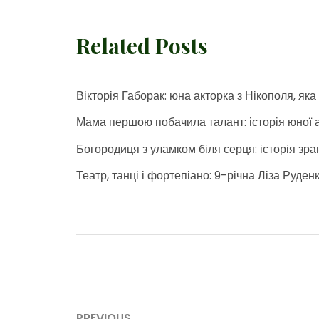
Related Posts
Вікторія Габорак: юна акторка з Нікополя, як
Мама першою побачила талант: історія юної 
Богородиця з уламком біля серця: історія зра
Театр, танці і фортепіано: 9-річна Ліза Руден
Навігація
PREVIOUS