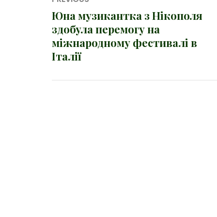
записів
Юна музикантка з Нікополя
Previous
здобула перемогу на
post:
міжнародному фестивалі в
Італії