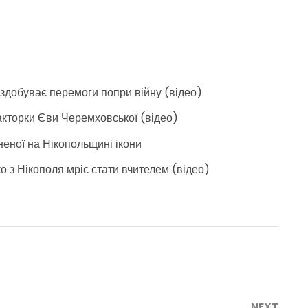
а здобуває перемоги попри війну (відео)
акторки Єви Черемховської (відео)
неної на Нікопольщині ікони
ко з Нікополя мріє стати вчителем (відео)
NEXT