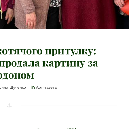
котячого притулку:
продала картину за
рдоном
рина Щученко
in
Арт-газета