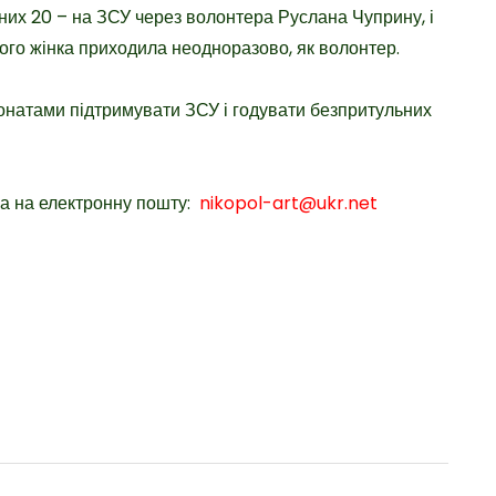
 них 20 – на ЗСУ через волонтера Руслана Чуприну, і
кого жінка приходила неодноразово, як волонтер.
донатами підтримувати ЗСУ і годувати безпритульних
на на електронну пошту:
nikopol-art@ukr.net