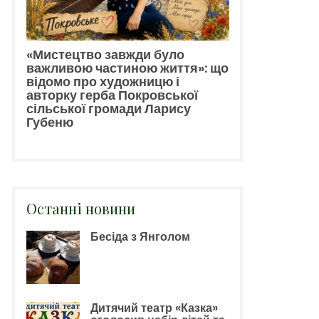
«Мистецтво завжди було
важливою частиною життя»: що
відомо про художницю і
авторку герба Покровської
сільської громади Ларису
Губеню
Останні новини
Бесіда з Янголом
Дитячий театр «Казка»