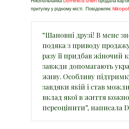
Нікопольчанка
Dominica Shen
продала карти
притулку у рідному місті. Повідомляє
Nikopo
“Шановні друзі! В мене зн
подяка з приводу продажу
разу її придбав жіночий к
завжди допомагають україн
живу. Особливу підтримку
завдяки якій і став можл
вклад якої в життя кожно
переоцінити”, написала D