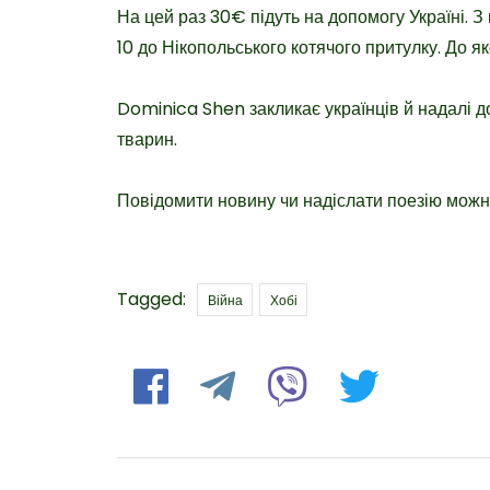
На цей раз 30€ підуть на допомогу Україні. З
10 до Нікопольського котячого притулку. До я
Dominica Shen закликає українців й надалі 
тварин.
Повідомити новину чи надіслати поезію мож
Tags
Tagged:
Війна
Хобі