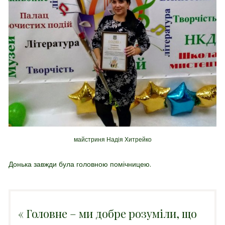
майстриня Надія Хитрейко
Донька завжди була головною помічницею.
« Головне – ми добре розуміли, що