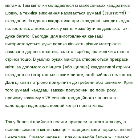
квітами. Такі квіточки складаються із малесеньких квадратиків
шовку, а техніка виконання називається цумамі (tsumami) –
складання. Із одного квадратика при складанні виходить одна
пелюсточка, а пелюсточок у квітці може бути як декілька, так і
дуже багато. Сьогодні для виготовлення канзаші
використовується дуже велика кількість різних матеріалів:
лаковане дерево, пластик, золото і срібло, шовкові чи атласні
стрічки тощо. В умілих руках майстра створюються прекрасні
квіти: за допомогою пінцета (або щипців) квадратик зі стрічки
складається і згортається таким чином, щоб вийшла пелюстка.
Далі ці квіти потрібно прикріпити до гребеня або шпильки. Крім
того цумамі-кандзаші завжди приурочені до пори року,
причому кожному з 28 сезонів традиційного японського
календаря відповідає певний колір і певна квітка.
Так у березні прийнято носити прикраси жовтого кольору, а
основні символи квітня місяця – нарциси, квіти персика, півонії
і метелики. Символ червня – плакуча верба (вона ж і символ