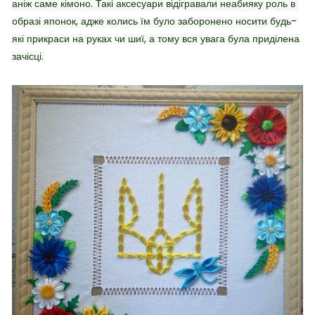
аніж саме кімоно. Такі аксесуари відігравали неабияку роль в
образі японок, адже колись їм було заборонено носити будь-
які прикраси на руках чи шиї, а тому вся увага була приділена
зачісці.