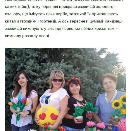
самих гейш), тому червневі прикраси зазвичай зеленого
кольору, що імітують гілки верби, зазвичай їх прикрашають
квітами гвоздики і гортензії. А ось вересневі цумамі-кандзаші
зазвичай виконують у вигляді червоних і білих хризантем –
символу розпалу осені.