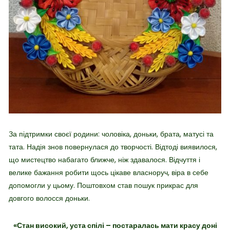
За підтримки своєї родини: чоловіка, доньки, брата, матусі та
тата. Надія знов повернулася до творчості. Відтоді виявилося,
що мистецтво набагато ближче, ніж здавалося. Відчуття і
велике бажання робити щось цікаве власноруч, віра в себе
допомогли у цьому. Поштовхом став пошук прикрас для
довгого волосся доньки.
«Стан високий, уста спілі – постаралась мати красу доні