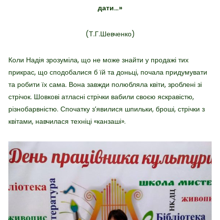
дати…»
(Т.Г.Шевченко)
Коли Надія зрозуміла, що не може знайти у продажі тих
прикрас, що сподобалися б їй та доньці, почала придумувати
та робити їх сама. Вона завжди полюбляла квіти, зроблені зі
стрічок. Шовкові атласні стрічки вабили своєю яскравістю,
різнобарвністю. Спочатку з’явилися шпильки, броші, стрічки з
квітами, навчилася техніці «канзаші».