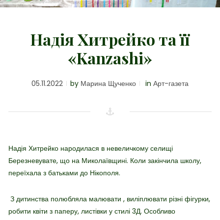
Надія Хитрейко та її
«Kanzashi»
05.11.2022
by
Марина Щученко
in
Арт-газета
Надія Хитрейко народилася в невеличкому селищі
Березневувате, що на Миколаївщині. Коли закінчила школу,
переїхала з батьками до Нікополя.
З дитинства полюбляла малювати , виліплювати різні фігурки,
робити квіти з паперу, листівки у стилі 3Д. Особливо