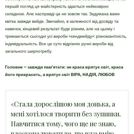
першій погляд ця майстерність здається неймовірно
складною. Але насправді це не зовсім так. Задумана вами
квітка завжди вийде. Звичайно, в залежності від досвіду та
навичок, кінцевий результат буде різним, але на цьому і
тримаються сьогодні усі вироби «хендмейду»: різноманітність,
індивідуальність. Все це суто відрізняє ручні вироби від
загального ширпотребу.
Головне – завжди пам’ятати: не краса врятує світ,
краса
його прикрасить, а врятує світ ВІРА, НАДІЯ, ЛЮБОВ
«Стала дорослішою моя донька, а
мені хотілося творити без зупинки.
Навчитися тому, чого ще не знаю,
вдосконалювати те, що вже вмію.