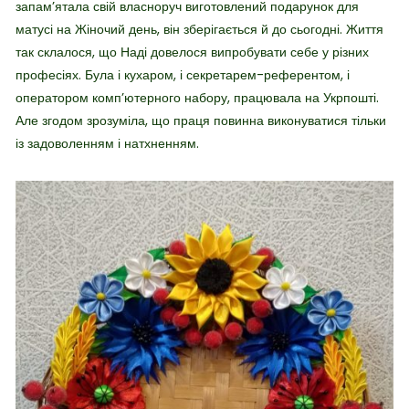
запам’ятала свій власноруч виготовлений подарунок для
матусі на Жіночий день, він зберігається й до сьогодні. Життя
так склалося, що Наді довелося випробувати себе у різних
професіях. Була і кухаром, і секретарем-референтом, і
оператором комп’ютерного набору, працювала на Укрпошті.
Але згодом зрозуміла, що праця повинна виконуватися тільки
із задоволенням і натхненням.