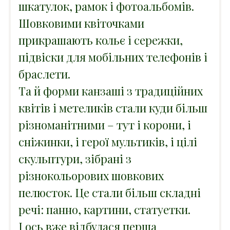
шкатулок, рамок і фотоальбомів.
Шовковими квіточками
прикрашають кольє і сережки,
підвіски для мобільних телефонів і
браслети.
Та й форми канзаші з традиційних
квітів і метеликів стали куди більш
різноманітними – тут і корони, і
сніжинки, і герої мультиків, і цілі
скульптури, зібрані з
різнокольорових шовкових
пелюсток. Це стали більш складні
речі: панно, картини, статуетки.
І ось вже відбулася перша