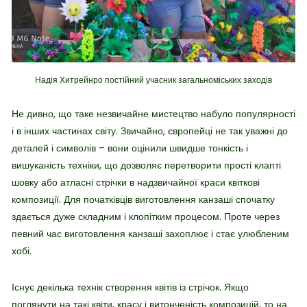
Надія Хитрейнро постійний учасник загальноміських заходів
Не дивно, що таке незвичайне мистецтво набуло популярності
і в інших частинах світу. Звичайно, європейці не так уважні до
деталей і символів – вони оцінили швидше тонкість і
вишуканість техніки, що дозволяє перетворити прості клапті
шовку або атласні стрічки в надзвичайної краси квіткові
композиції. Для початківців виготовлення канзаші спочатку
здається дуже складним і клопітким процесом. Проте через
певний час виготовлення канзаші захоплює і стає улюбленим
хобі.
Існує декілька технік створення квітів із стрічок. Якщо
поглянути на такі квіти, красу і витонченість композицій, то на