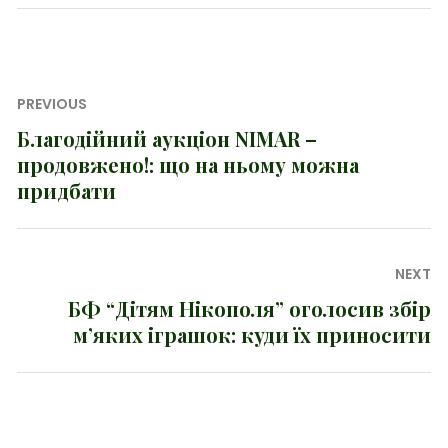
Навігація
PREVIOUS
записів
Благодійний аукціон NIMAR –
Previous
продовжено!: що на ньому можна
post:
придбати
NEXT
БФ “Дітям Нікополя” оголосив збір
Next
м’яких іграшок: куди їх приносити
post: