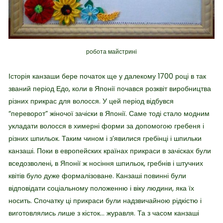
робота майстрині
Історія канзаши бере початок ще у далекому 1700 році в так
званий період Едо, коли в Японії почався розквіт виробництва
різних прикрас для волосся. У цей період відбувся
“переворот” жіночої зачіски в Японії. Саме тоді стало модним
укладати волосся в химерні форми за допомогою гребеня і
різних шпильок. Таким чином і з’явилися гребінці і шпильки
канзаші. Поки в европейских країнах прикраси в зачісках були
вседозволені, в Японії ж носіння шпильок, гребнів і штучних
квітів було дуже формалізоване. Канзаші повинні були
відповідати соціальному положенню і віку людини, яка їх
носить. Спочатку ці прикраси були надзвичайною рідкістю і
виготовлялись лише з кісток… журавля. Та з часом канзаші