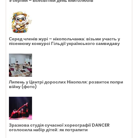
9 серпня – Всесвітній день книголюбів
Серед членів журі – нікопольчанка: візьми участь у
пісенному конкурсі Гільдії українського самвидаву
Липень у Центрі дорослих Нікополя: розвиток попри
війну (фото)
Зразкова студія сучасної хореографії DANCER
оголосила набір дітей: як потрапити