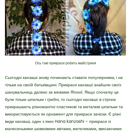
Ось такі прикраси робить майстриня
Сьогодні канзаші знову починають ставати популярними, і не
тільки на своїй батьківщині. Прикраси канзаші знайшли своїх
шанувальниць далеко за межами Японії. Якщо спочатку це
були тільки шпильки і гребні, то сьогодні канзаші зі стрічок
прикрашають різноманітні пластикові та металеві шпильки та
використовуються як орнамент для прикраси зачіски. Є різні
види канзаші, один з яких Hana kanzashi – прикраси із
малесенькими шовковими квітами, метеликами, звисаючими