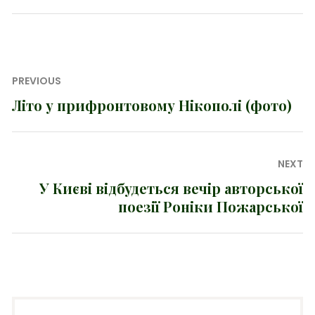
Навігація
PREVIOUS
записів
Літо у прифронтовому Нікополі (фото)
Previous
post:
NEXT
У Києві відбудеться вечір авторської
Next
поезії Роніки Пожарської
post: