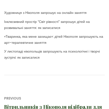
Художниця з Нікополя запрошує на онлайн заняття
Інклюзивний простір “Світ рівності” запрошує дітей на
розвивальні заняття: як записатися
«Тваринка, яка мене захищає»: дітей Нікополя запрошують на
арт-терапевтичне заняття
У листопаді нікопольців запрошують на психологічні і творчі
зустрічі: як записатися
Навігація
PREVIOUS
записів
Вітрильників з Нікополя відібрали для
Previous