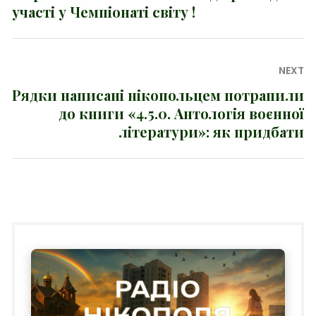
участі у Чемпіонаті світу !
post:
NEXT
Рядки написані нікопольцем потрапили
Next
до книги «4.5.0. Антологія воєнної
post:
літератури»: як придбати