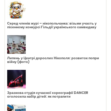
Серед членів журі – нікопольчанка: візьми участь у
пісенному конкурсі Гільдії українського самвидаву
Липень у Центрі дорослих Нікополя: розвиток попри
війну (фото)
Зразкова студія сучасної хореографії DANCER
оголосила набір дітей: як потрапити