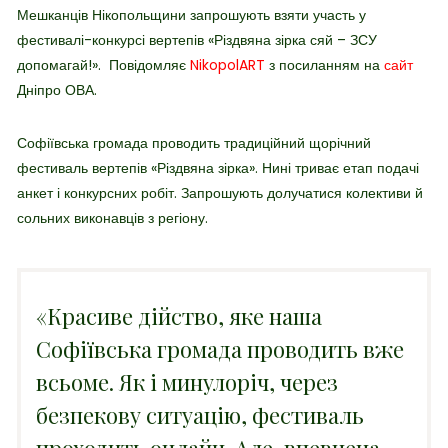
Мешканців Нікопольщини запрошують взяти участь у
фестивалі-конкурсі вертепів «Різдвяна зірка сяй – ЗСУ
допомагай!».
Повідомляє
NikopolART
з посиланням на
сайт
Дніпро ОВА.
Софіївська громада проводить традиційний щорічний
фестиваль вертепів «Різдвяна зірка». Нині триває етап подачі
анкет і конкурсних робіт. Запрошують долучатися колективи й
сольних виконавців з регіону.
«Красиве дійство, яке наша
Софіївська громада проводить вже
всьоме. Як і минулоріч, через
безпекову ситуацію, фестиваль
проходить онлайн. Але, впевнена,