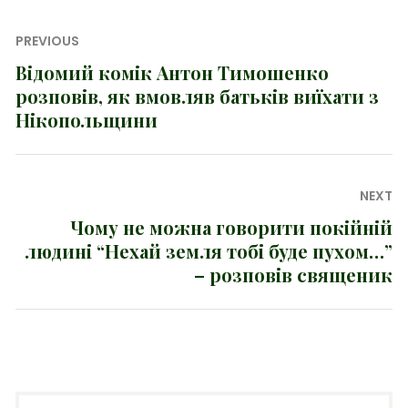
Навігація
PREVIOUS
записів
Відомий комік Антон Тимошенко
Previous
розповів, як вмовляв батьків виїхати з
post:
Нікопольщини
NEXT
Чому не можна говорити покійній
Next
людині “Нехай земля тобі буде пухом…”
post:
– розповів священик