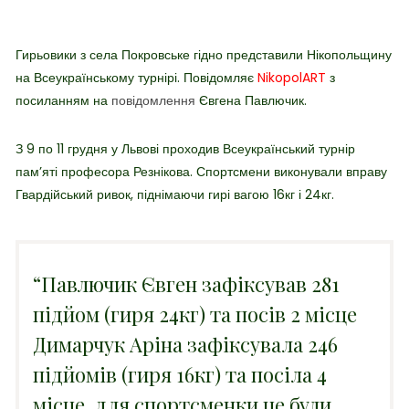
Гирьовики з села Покровське гідно представили Нікопольщину
на Всеукраїнському турнірі.
Повідомляє
NikopolART
з
посиланням на
повідомлення
Євгена Павлючик.
З 9 по 11 грудня у Львові проходив Всеукраїнський турнір
пам’яті професора Резнікова. Спортсмени виконували вправу
Гвардійський ривок, піднімаючи гирі вагою 16кг і 24кг.
“Павлючик Євген зафіксував 281
підйом (гиря 24кг) та посів 2 місце
Димарчук Аріна зафіксувала 246
підйомів (гиря 16кг) та посіла 4
місце, для спортсменки це були