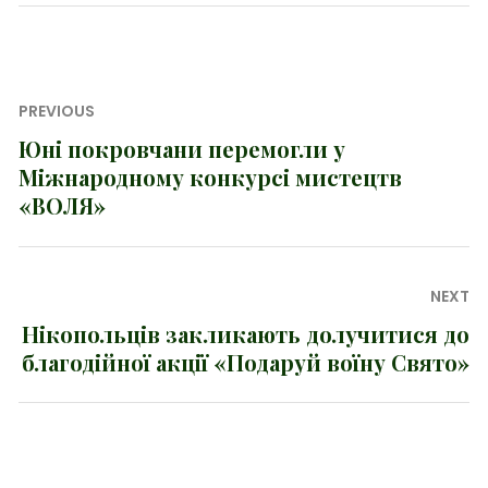
Навігація
PREVIOUS
записів
Юні покровчани перемогли у
Previous
Міжнародному конкурсі мистецтв
post:
«ВОЛЯ»
NEXT
Нікопольців закликають долучитися до
Next
благодійної акції «Подаруй воїну Свято»
post: