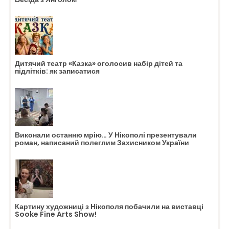
Дитячий театр «Казка» оголосив набір дітей та
підлітків: як записатися
Виконали останню мрію… У Нікополі презентували
роман, написаний полеглим Захисником України
Картину художниці з Нікополя побачили на виставці
Sooke Fine Arts Show!