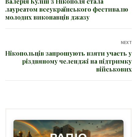
записів
Валерія Куліш з Нікополя стала
Previous
лауреатом всеукраїнського фестивалю
post:
молодих виконавців джазу
NEXT
Нікопольців запрошують взяти участь у
Next
різдвяному челенджі на підтримку
post:
військових