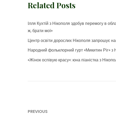
Related Posts
Ілля Кухтій з Нікополя здобув перемогу в об
ж, брати мої»
Центр освіти дорослих Нікополя запрошує на к
Народний фольклорний гурт «Микитин Ріг» з Н
«Жінок оспівую красу»: юна піаністка з Ніко
Навігація
PREVIOUS