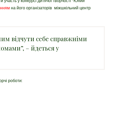
и участь у конкурсі дитячої творчості “Юний
анням
на його організаторів міжшкільний центр
им відчути себе справжніми
омами”, – йдеться у
орчі роботи: