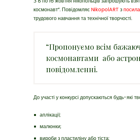
З 8 по 16 жовтня нікопольців запрошують взят
космонавт”. Повідомляє
NikopolART
з
посил
трудового навчання та технічної творчості.
“Пропонуємо всім бажаюч
космонавтами або астрон
повідомленні.
До участі у конкурсі допускаються будь-які тв
аплікації;
малюнки;
вироби з пластиліну або тіста;