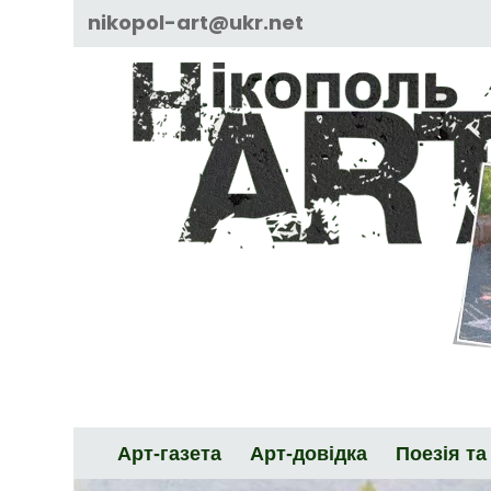
Skip
nikopol-art@ukr.net
to
content
Арт-газета
Арт-довідка
Поезія та