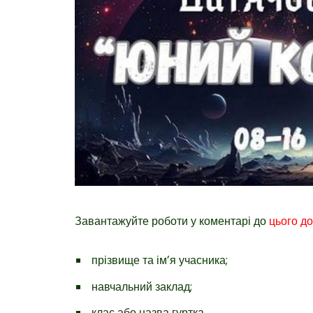
Завантажуйте роботи у коментарі до
цього д
прізвище та імʼя учасника;
навчальний заклад;
клас або назва гуртка.