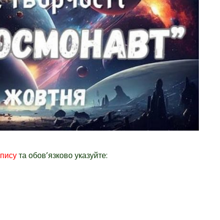
опису
та обовʼязково указуйте: