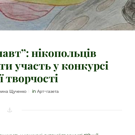
авт”: нікопольців
и участь у конкурсі
ї творчості
ина Щученко
in
Арт-газета