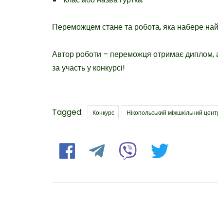
Переможцем стане та робота, яка набере найб
Автор роботи – переможця отримає диплом, а
за участь у конкурсі!
Tags
Tagged:
Конкурс
Нікопольський міжшкільний цент