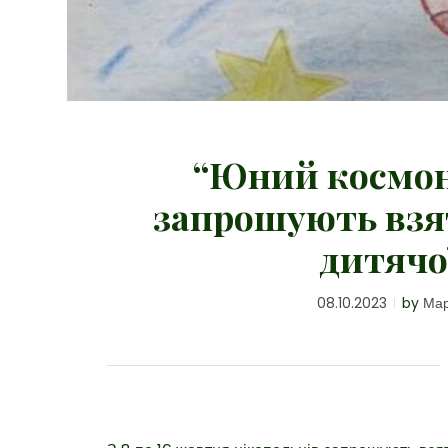
“Юний космон
запрошують взят
дитячо
08.10.2023
by
Мар