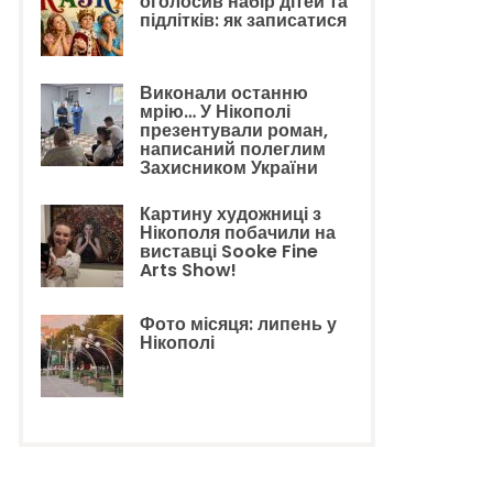
оголосив набір дітей та
підлітків: як записатися
Виконали останню
мрію… У Нікополі
презентували роман,
написаний полеглим
Захисником України
Картину художниці з
Нікополя побачили на
виставці Sooke Fine
Arts Show!
Фото місяця: липень у
Нікополі