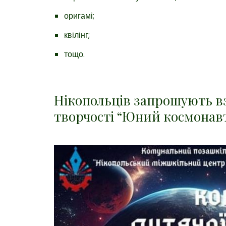
оригамі;
квілінг;
тощо.
Нікопольців запрошують вз
творчості “Юний космонав