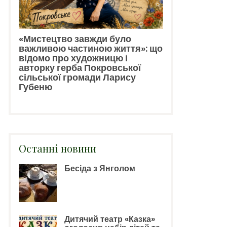
«Мистецтво завжди було
важливою частиною життя»: що
відомо про художницю і
авторку герба Покровської
сільської громади Ларису
Губеню
Останні новини
Бесіда з Янголом
Дитячий театр «Казка»