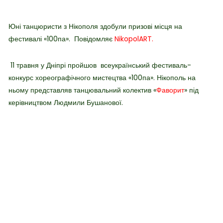
Юні танцюристи з Нікополя здобули призові місця на
фестивалі «100па». Повідомляє
NikopolART.
11 травня у Дніпрі пройшов всеукраїнський фестиваль-
конкурс хореографічного мистецтва «100па». Нікополь на
ньому представляв танцювальний колектив «
Фаворит
» під
керівництвом Людмили Бушанової.