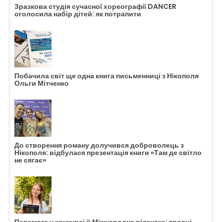
Зразкова студія сучасної хореографії DANCER
оголосила набір дітей: як потрапити
Побачила світ ще одна книга письменниці з Нікополя
Ольги Мітченко
До створення роману долучився доброволець з
Нікополя: відбулася презентація книги «Там де світло
не сягає»
Перемога у конкурсі й Міжнародна відзнака: творчі