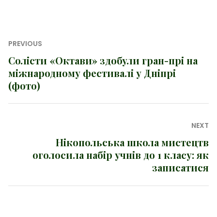
Навігація
PREVIOUS
записів
Солісти «Октави» здобули гран-прі на
Previous
міжнародному фестивалі у Дніпрі
post:
(фото)
NEXT
Нікопольська школа мистецтв
Next
оголосила набір учнів до 1 класу: як
post:
записатися