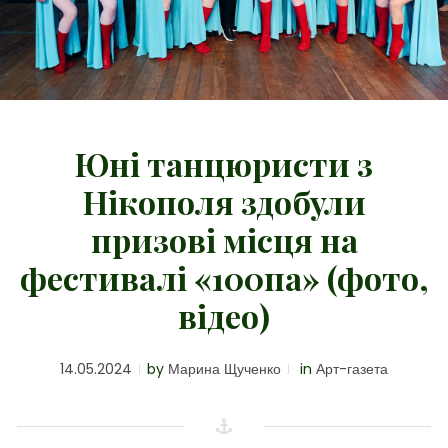
Юні танцюристи з
Нікополя здобули
призові місця на
фестивалі «100па» (фото,
відео)
14.05.2024
by
Марина Щученко
in
Арт-газета