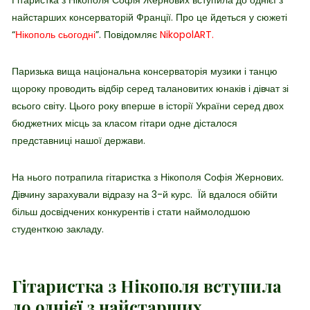
найстарших консерваторій Франції. Про це йдеться у сюжеті
“
Нікополь сьогодні
”. Повідомляє
NikopolART.
Паризька вища національна консерваторія музики і танцю
щороку проводить відбір серед талановитих юнаків і дівчат зі
всього світу. Цього року вперше в історії України серед двох
бюджетних місць за класом гітари одне дісталося
представниці нашої держави.
На нього потрапила гітаристка з Нікополя Софія Жернових.
Дівчину зарахували відразу на 3-й курс. Їй вдалося обійти
більш досвідчених конкурентів і стати наймолодшою
студенткою закладу.
Гітаристка з Нікополя вступила
до однієї з найстарших