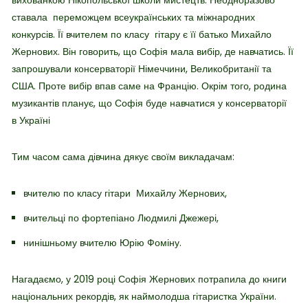
ставала переможцем всеукраїнських та міжнародних
конкурсів. Її вчителем по класу гітару є її батько Михайло
Жернових. Він говорить, що Софія мала вибір, де навчатись. Її
запрошували консерваторії Німеччини, Великобританії та
США. Проте вибір впав саме на Францію. Окрім того, родина
музикантів планує, що Софія буде навчатися у консерваторії
в Україні
Тим часом сама дівчина дякує своїм викладачам:
вчителю по класу гітари Михайлу Жернових,
вчительці по фортепіано Людмилі Джежері,
нинішньому вчителю Юрію Фоміну.
Нагадаємо, у 2019 році Софія Жернових потрапила до книги
національних рекордів, як наймолодша гітаристка України.