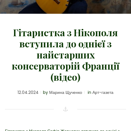
Гітаристка з Нікополя
вступила до однієї з
найстарших
консерваторій Франції
(відео)
12.04.2024
by
Марина Щученко
in
Арт-газета
Гітаристка з Нікополя Софія Жернових вступила до однієї з