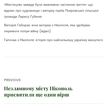
«Мистецтво завжди було важливою частиною життя»: що
відомо про художницю і авторку герба Покровської сільської
громади Ларису Губеню
Вікторія Габорак: юна акторка з Нікополя, яка здобуває
перемоги попри війну (відео)
Гапочка з Нікополя: історія про найсильнішу українку минулого
Навігація
PREVIOUS
записів
Незламному місту Нікополь
Previous
присвятили ще один вірш
post: