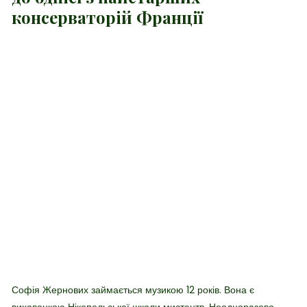
консерваторій Франції
Софія Жернових займається музикою 12 років. Вона є
вихованкою Нікопольської школи мистецтв. Неодноразово