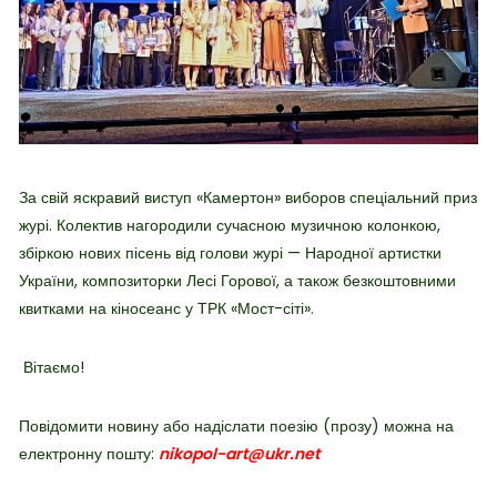
​За свій яскравий виступ «Камертон» виборов спеціальний приз
журі. Колектив нагородили сучасною музичною колонкою,
збіркою нових пісень від голови журі — Народної артистки
України, композиторки Лесі Горової, а також безкоштовними
квитками на кіносеанс у ТРК «Мост-сіті».
Вітаємо!
Повідомити новину або надіслати поезію (прозу) можна на
електронну пошту:
nikopol-art@ukr.net