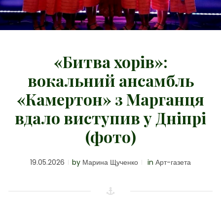
«Битва хорів»:
вокальний ансамбль
«Камертон» з Марганця
вдало виступив у Дніпрі
(фото)
19.05.2026
by
Марина Щученко
in
Арт-газета