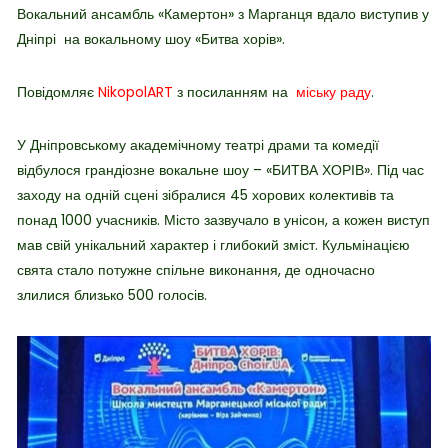
Вокальний ансамбль «Камертон» з Марганця вдало виступив у
Дніпрі на вокальному шоу «Битва хорів».
Повідомляє
NikopolART
з посиланням на
міську раду
.
У Дніпровському академічному театрі драми та комедії
відбулося грандіозне вокальне шоу – «БИТВА ХОРІВ». Під час
заходу на одній сцені зібралися 45 хорових колективів та
понад 1000 учасників. Місто зазвучало в унісон, а кожен виступ
мав свій унікальний характер і глибокий зміст. Кульмінацією
свята стало потужне спільне виконання, де одночасно
злилися близько 500 голосів.