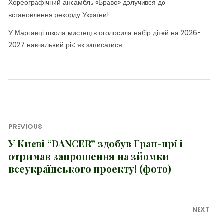
Хореографічний ансамбль «Браво» долучився до
встановлення рекорду України!
У Марганці школа мистецтв оголосила набір дітей на 2026-
2027 навчальний рік: як записатися
Навігація
PREVIOUS
записів
У Києві “DANCER” здобув Гран-прі і
Previous
отримав запрошення на зйомки
post:
всеукраїнського проекту! (фото)
NEXT