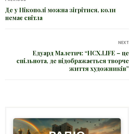
Навігація
записів
Де у Нікополі можна зігрітися, коли
Previous
немає світла
post:
NEXT
Едуард Малетич: “НСХ.LIFE – це
Next
спільнота, де відображається творче
post:
життя художників”