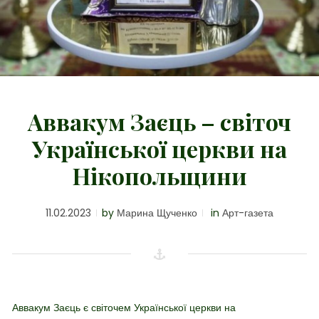
Аввакум Заєць – світоч
Української церкви на
Нікопольщини
11.02.2023
by
Марина Щученко
in
Арт-газета
Аввакум Заєць є світочем Української церкви на