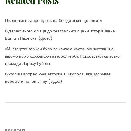
Related Posts
Нікопольців запрошують на бесіди зі священником
Від графітного олівця до театральної сцени: історія Івана
Багна з Нікополя (фото)
«Мистецтво завжди було важливою частиною життя»: що
відомо про художницю і авторку герба Покровської сільської
громади Ларису Губеню
Вікторія Габорак: юна акторка з Нікополя, яка здобуває
перемоги попри війну (відео)
PREVIOUS