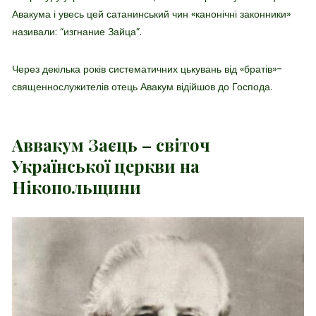
Авакума і увесь цей сатанинський чин «канонічні законники»
називали: “изгнание Зайца”.
Через декілька років систематичних цькувань від «братів»-
священнослужителів отець Авакум відійшов до Господа.
Аввакум Заєць – світоч
Української церкви на
Нікопольщини