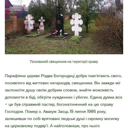
Похований священник на території храму
Парафіяни церкви Різдва Богородиці добре пам’ятають свого,
посивілого від життєвих негараздів, священика. Він завжди міг
заспокоїти душу своїм добрим словом, знайти можливість
допомогти в біді, обігріти нужденних і убогих. Єдина думка всіх
– це був справжній пастир, богонатхненний на цю справу
Господом. Помер о. Авакум Заєць 19 липня 1986 року,
залишивши по собі врятовані людські душі і скромну могилку
на церковному подвір’ї. А найголовніше, про нього