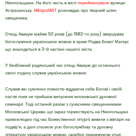
Нікопольщини. На його честь в місті
перейменували
вулицю
Астраханську.
NikopolART
розповідає про творчий шлях
священика.
Отець Авакум майже 50 років (до 1982-го року) звершував
богослужіння українською мовою в храмі Різдва Божої Матері
що знаходиться в 3-й частині нашого міста.
У безбожний радянський час отець Авакум до останнього
свого подиху служив українською мовою.
Служив він сумлінно повністю віддаючи себе Богові і своїй
пастві поки не прийшов випускник московської духовної
семінарії. Тоді останній разом з сучасними священниками
Московської Церкви, що зараз торжествують на Нікопольщині
привселюдно під час Божественної літургії вивели з вівтаря на
подвір’я, а далі спалили усю богослужбову та духовну
літературу українською мовою, ганебно принижуючи отця