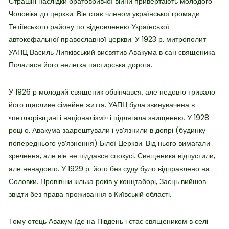
Страшні наслідки братовбивчої війни привертають молодого
Чоловіка до церкви. Він стає членом української громади
Тетіївського району по відновленню Української
автокефальної православної церкви. У 1923 р. митрополит
УАПЦ Василь Липківський висвятив Авакума в сан священика.
Почалася його нелегка пастирська дорога.
У 1926 р молодий священик обвінчався, але недовго тривало
його щасливе сімейне життя. УАПЦ була звинувачена в
«петлюрівщині і націоналізмі» і підлягала знищенню. У 1928
році о. Авакума заарештували і ув’язнили в допрі (будинку
попереднього ув’язнення) Білої Церкви. Від нього вимагали
зречення, але він не піддався спокусі. Священика відпустили,
але ненадовго. У 1929 р. його без суду було відправлено на
Соловки. Провівши кілька років у концтаборі, Заєць вийшов
звідти без права проживання в Київській області.
Тому отець Авакум їде на Південь і стає священиком в селі