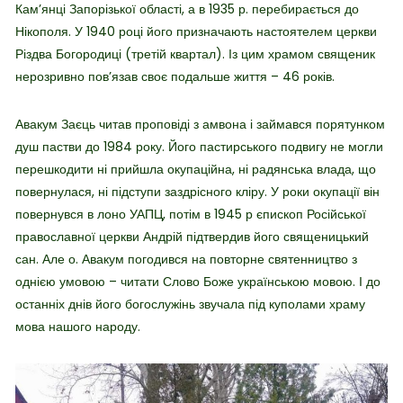
Кам’янці Запорізької області, а в 1935 р. перебирається до
Нікополя. У 1940 році його призначають настоятелем церкви
Різдва Богородиці (третій квартал). Із цим храмом священик
нерозривно пов’язав своє подальше життя – 46 років.
Авакум Заєць читав проповіді з амвона і займався порятунком
душ пастви до 1984 року. Його пастирського подвигу не могли
перешкодити ні прийшла окупаційна, ні радянська влада, що
повернулася, ні підступи заздрісного кліру. У роки окупації він
повернувся в лоно УАПЦ, потім в 1945 р єпископ Російської
православної церкви Андрій підтвердив його священицький
сан. Але о. Авакум погодився на повторне святенництво з
однією умовою – читати Слово Боже українською мовою. І до
останніх днів його богослужінь звучала під куполами храму
мова нашого народу.