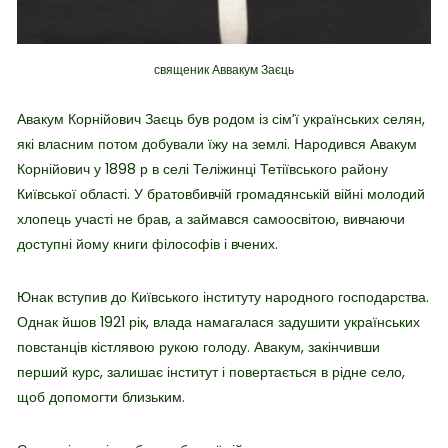
священик Аввакум Заєць
Авакум Корнійович Заєць був родом із сім’ї українських селян,
які власним потом добували їжу на землі. Народився Авакум
Корнійович у 1898 р в селі Теліжинці Тетіївського району
Київської області. У братовбивчій громадянській війні молодий
хлопець участі не брав, а займався самоосвітою, вивчаючи
доступні йому книги філософів і вчених.
Юнак вступив до Київського інституту народного господарства.
Однак йшов 1921 рік, влада намагалася задушити українських
повстанців кістлявою рукою голоду. Авакум, закінчивши
перший курс, залишає інститут і повертається в рідне село,
щоб допомогти близьким.