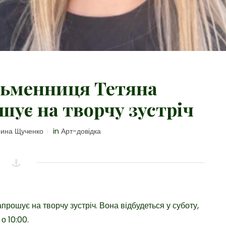
сьменниця Тетяна
шує на творчу зустріч
ина Щученко
in
Арт-довідка
рошує на творчу зустріч. Вона відбудеться у суботу,
о 10:00.