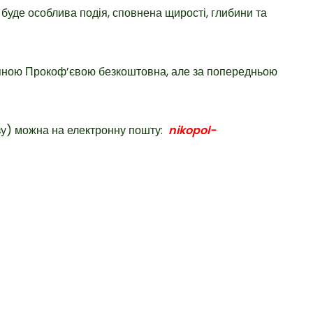
е буде особлива подія, сповнена щирості, глибини та
етяною Прокоф’євою безкоштовна, але за попередньою
зу) можна на електронну пошту:
nikopol-