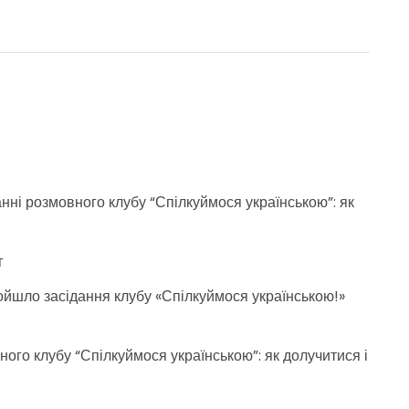
анні розмовного клубу “Спілкуймося українською”: як
г
пройшло засідання клубу «Спілкуймося українською!»
ого клубу “Спілкуймося українською”: як долучитися і