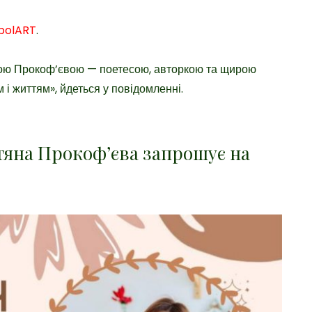
polART
.
яною Прокоф’євою — поетесою, авторкою та щирою
 і життям», йдеться у повідомленні.
тяна Прокоф’єва запрошує на