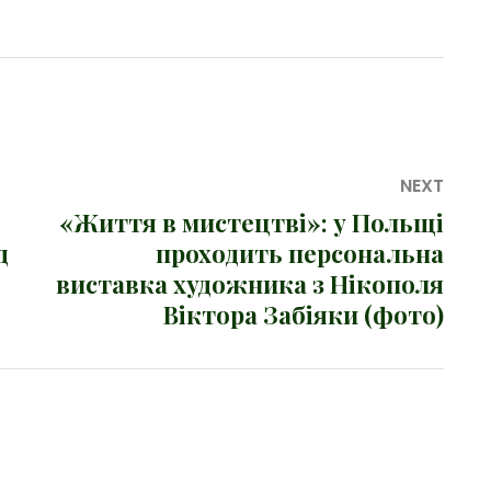
NEXT
«Життя в мистецтві»: у Польщі
Next
д
проходить персональна
post:
виставка художника з Нікополя
Віктора Забіяки (фото)