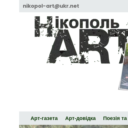
Skip
nikopol-art@ukr.net
to
content
Арт-газета
Арт-довідка
Поезія та