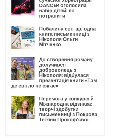
сучасної хореографії
DANCER оголосила
набір дітей: як
потрапити
Побачила світ ще одна
книга письменниці з
Нікополя Ольги
Мітченко
До створення роману
долучився
доброволець з
Нікополя: відбулася
презентація книги «Там
де світло не сягає»
Перемога у конкурсі й
Міжнародна відзнака:
творчі здобутки
письменниці з Покрова
Тетяни Прокоф’євої