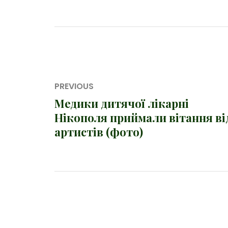
Навігація
PREVIOUS
записів
Медики дитячої лікарні
Previous
Нікополя приймали вітання ві
post:
артистів (фото)