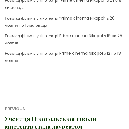
Розклад фільмів у кінотеатрі “Prime cinema Nikopol” з 2 по 8
листопада
Розклад фільмів у кінотеатрі “Prime cinema Nikopol” з 26
жовтня по 1 листопада
Розклад фільмів у кінотеатрі Prime cinema Nikopol з 19 по 25
жовтня
Розклад фільмів у кінотеатрі Prime cinema Nikopol з 12 по 18
жовтня
Навігація
PREVIOUS
записів
Учениця Нікопольської школи
Previous
мистецтв стала лауреатом
post: