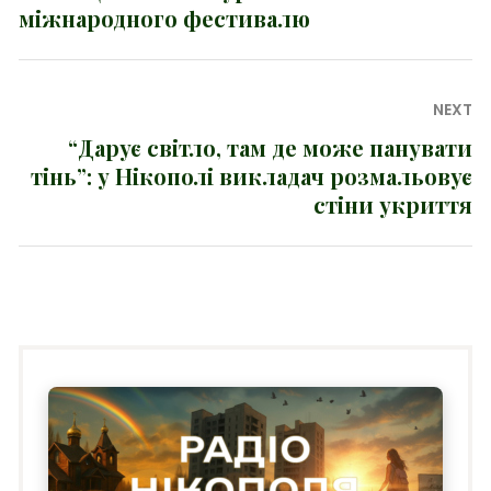
міжнародного фестивалю
NEXT
“Дарує світло, там де може панувати
Next
тінь”: у Нікополі викладач розмальовує
post:
стіни укриття