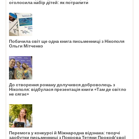
оголосила набір дітей: як потрапити
Побачила світ ще одна книга письменниці з Нікополя
Ольги Мітченко
До створення роману долучився доброволець з
Нікополя: відбулася презентація книги «Там де світло
не сягає»
Перемога у конкурсі й Міжнародна відзнака: творчі
здобутки письменниці з Покрова Тетяни Прокоф’євої