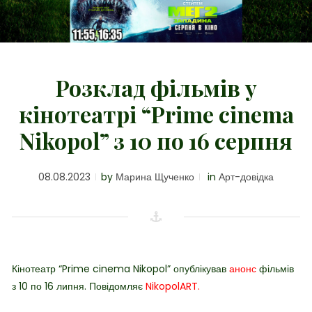
Розклад фільмів у
кінотеатрі “Prime cinema
Nikopol” з 10 по 16 серпня
08.08.2023
by
Марина Щученко
in
Арт-довідка
Кінотеатр “Prime cinema Nikopol” опублікував
анонс
фільмів
з 10 по 16 липня. Повідомляє
NikopolART.