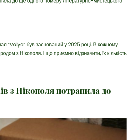
рапила до ще одного номеру літературно-мистецького
ал “Volya” був заснований у 2025 році. В кожному
одом з Нікополя. І що приємно відзначити, їх кількість
ків з Нікополя потрапила до