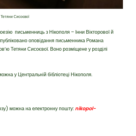
 Тетяни Сисоєвої
оезію письменниць з Нікополя – Інни Вікторової й
 опубліковано оповідання письменника Романа
в’ю Тетяни Сисоєвої. Воно розміщене у розділі
жна у Центральній бібліотеці Нікополя.
озу) можна на електронну пошту:
nikopol-