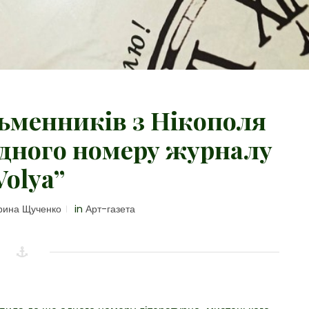
сьменників з Нікополя
одного номеру журналу
Volya”
ина Щученко
in
Арт-газета