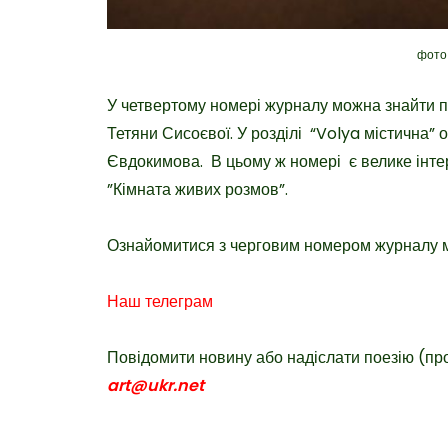
фото
У четвертому номері журналу можна знайти п
Тетяни Сисоєвої. У розділі “Volya містична”
Євдокимова. В цьому ж номері є велике інтер
”Кімната живих розмов”.
Ознайомитися з черговим номером журналу мо
Наш телеграм
Повідомити новину або надіслати поезію (пр
art@ukr.net