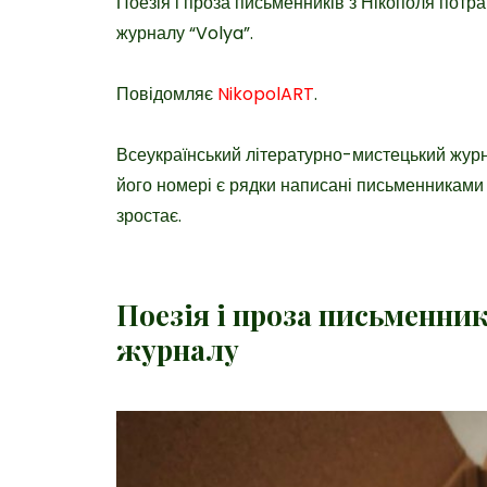
Поезія і проза письменників з Нікополя пот
журналу “Volya”.
Повідомляє
NikopolART
.
Всеукраїнський літературно-мистецький журн
його номері є рядки написані письменниками р
зростає.
Поезія і проза письменни
журналу