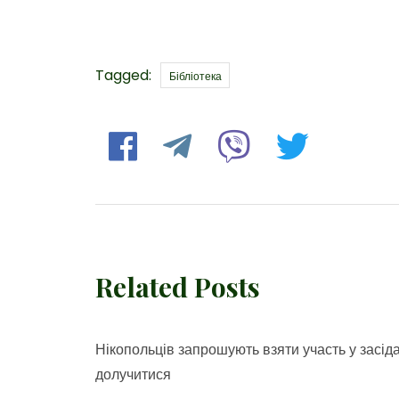
Tags
Tagged:
Бібліотека
Related Posts
Нікопольців запрошують взяти участь у засід
долучитися