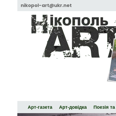
Skip
nikopol-art@ukr.net
to
content
Арт-газета
Арт-довідка
Поезія та