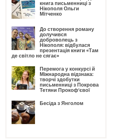
книга письменниці з
Нікополя Ольги
Мітченко
До створення роману
долучився
доброволець з
Нікополя: відбулася
презентація книги «Там
де світло не сягає»
Перемога у конкурсі й
Міжнародна відзнака:
творчі здобутки
письменниці з Покрова
Тетяни Прокоф’євої
Бесіда з Янголом