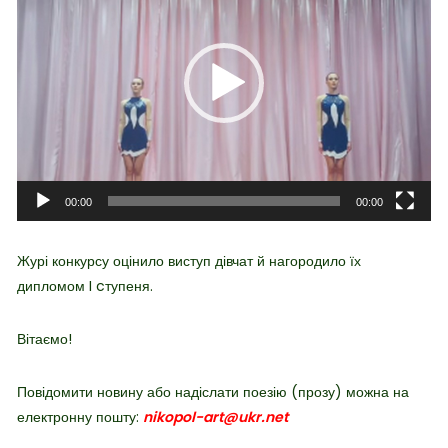
00:00
00:00
Журі конкурсу оцінило виступ дівчат й нагородило їх
дипломом I cтупеня.
Вітаємо!
Повідомити новину або надіслати поезію (прозу) можна на
електронну пошту:
nikopol-art@ukr.net