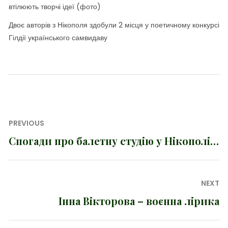
втілюють творчі ідеї (фото)
Двоє авторів з Нікополя здобули 2 місця у поетичному конкурсі
Гілдії українського самвидаву
Навігація
PREVIOUS
записів
Спогади про балетну студію у Нікополі…
Previous
post:
NEXT
Інна Вікторова – воєнна лірика
Next
post: