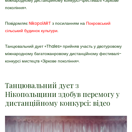
міжнародному дистанційному конкурсі-фестивалі
«Зіркове
покоління».
Повідомляє
NikopolART
з посиланням на
Покровський
сільський будинок культури
.
Танцювальний дует «Thales» прийняв участь у двотуровому
міжнародному багатожанровому дистанційному фестивалі-
конкурсі мистецтв «Зіркове покоління».
Танцювальний дует з
Нікопольщини здобув перемогу у
дистанційному конкурсі: відео
Відеопрогравач