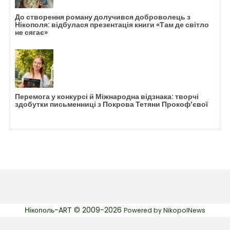
До створення роману долучився доброволець з
Нікополя: відбулася презентація книги «Там де світло
не сягає»
Перемога у конкурсі й Міжнародна відзнака: творчі
здобутки письменниці з Покрова Тетяни Прокоф’євої
Нікополь-ART © 2009-2026
Powered by
NikopolNews